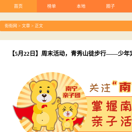
首页
榜单
本地
圈子
街街网
>
文章
> 正文
【5月22日】周末活动，青秀山徒步行——少年