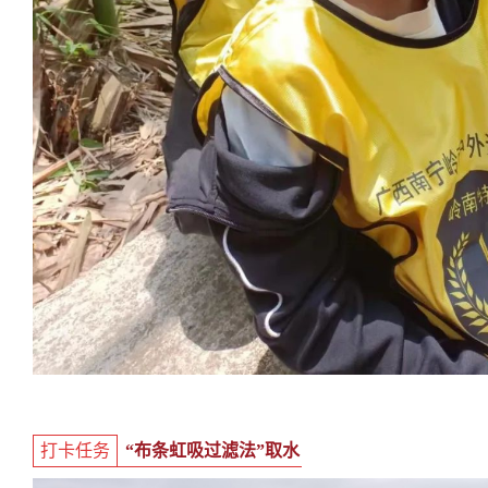
打卡任务
“布条虹吸过滤法”取水