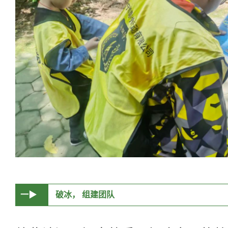
一▶
破冰， 组建团队