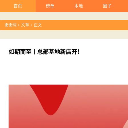
首页
榜单
本地
圈子
街街网
>
文章
> 正文
如期而至丨总部基地新店开！