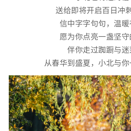
送给即将开启百日冲
信中字字句句，温暖
愿为你点亮一盏坚守
伴你走过踟蹰与迷
从春华到盛夏，小北与你