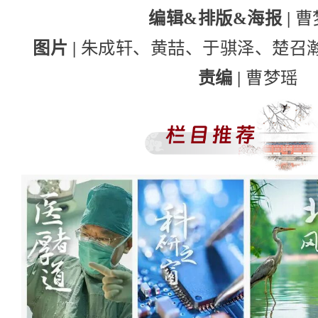
编辑&排版&海报 |
曹
图片 |
朱成轩、黄喆、于骐泽、楚召
责编 |
曹梦瑶