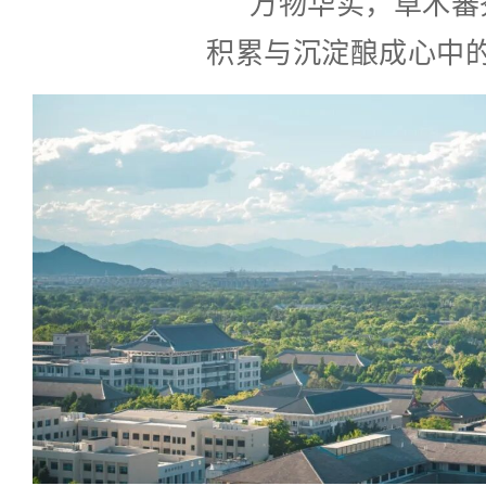
万物华实，草木蕃
积累与沉淀酿成心中