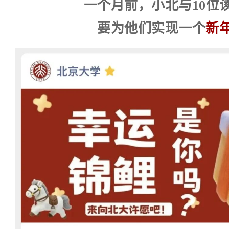
一个月前，小北与10位
自己一步步走过，莫担心，厚积薄发，
要为他们实现一个
新
你说想考出去，也想为家乡争光，我听
底气，知道自己的来处，明晰自己的
事。无记未来的你走到哪里，家乡的草
托你前行的风，亦是扶你稳步的根。
时人不识凌云木，直待凌云始道高。
希望你六月走出考场，是轻松的，自得
希望往后的路，你也能慢慢地走，稳稳
忘初心。
等你的好消息!