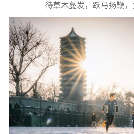
待草木蔓发，跃马扬鞭，