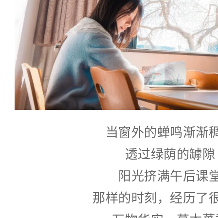
当窗外的蝉鸣渐渐
透过绿荫的罅隙
阳光挤满午后课
那样的时刻，经历了