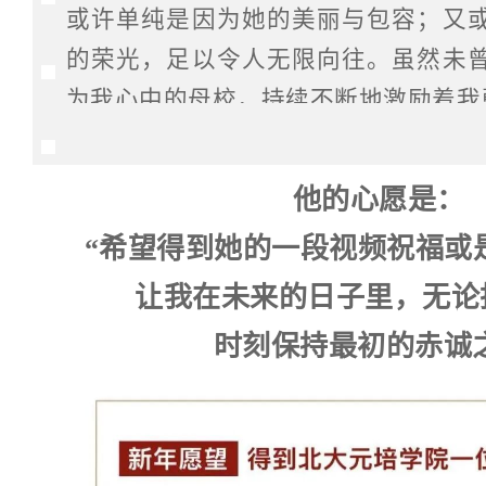
或许单纯是因为她的美丽与包容；又
的荣光，足以令人无限向往。虽然未
为我心中的母校，持续不断地激励着我
我们会相遇吗?会的吧。
他的心愿是：
未名湖畔再见。曾想拉近与你的距离
科上不断钻研、汲取知识，尝试过参
“希望得到她的一段视频祝福或
因未能更进一步。
让我在未来的日子里，无论
望着你，我总觉得我们之间的距离似
时刻保持最初的赤诚
出这片大山，想让亲人们的脸上多一
家乡不被遗忘，更想向自己证明“我能行
我曾哭泣过、担忧过、迷茫过，却始