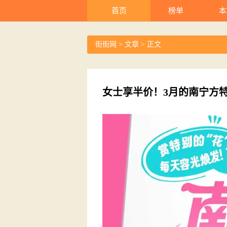
首页
榜单
本
街街网
>
文章
> 正文
女士享半价！3月的南宁方特