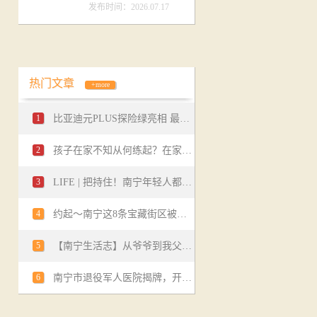
发布时间：2026.07.17
热门文章
+more
1
比亚迪元PLUS探险绿亮相 最大续航501km
2
孩子在家不知从何练起？在家也能练的芭蕾基本功
3
LIFE | 把持住！南宁年轻人都爱去的大保健。
4
约起～南宁这8条宝藏街区被官方“翻牌”！即刻开启一场“逛吃”之旅吧→
5
【南宁生活志】从爷爷到我父亲再到我，三代人都在做这道柠檬鸭。
6
南宁市退役军人医院揭牌，开启首府医疗优属新篇章