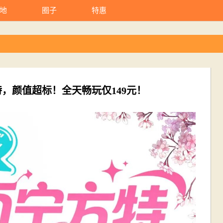
地
圈子
特惠
，颜值超标！全天畅玩仅149元！