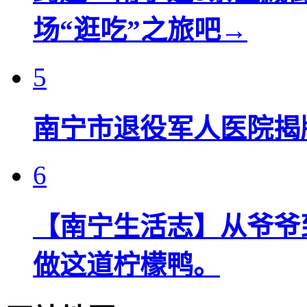
场“逛吃”之旅吧→
5
南宁市退役军人医院揭
6
【南宁生活志】从爷爷
做这道柠檬鸭。