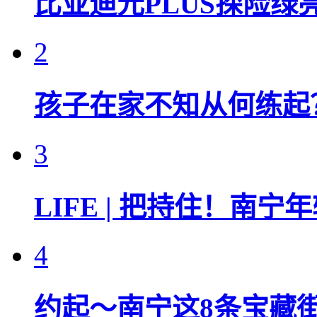
比亚迪元PLUS探险绿亮
2
孩子在家不知从何练起
3
LIFE | 把持住！南
4
约起～南宁这8条宝藏