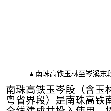
▲南珠高铁玉林至岑溪东
南珠高铁玉岑段（含玉
粤省界段）是南珠高铁
全线建成并投入使用，