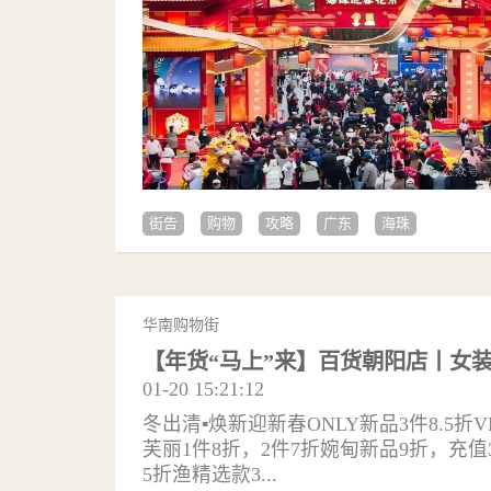
街告
购物
攻略
广东
海珠
华南购物街
【年货“马上”来】百货朝阳店丨女装
01-20 15:21:12
冬出清▪焕新迎新春ONLY新品3件8.5折VE
芙丽1件8折，2件7折婉甸新品9折，充值3
5折渔精选款3...