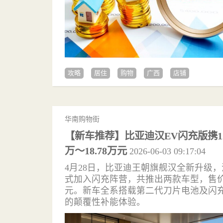
攻略
居住
购物
广西
店铺
华南购物街
【新车推荐】比亚迪汉EV闪充版携12
万～18.78万元
2026-06-03 09:17:04
4月28日，比亚迪王朝旗舰汉全新升级，
式加入闪充阵营，共推出两款车型，售价区间为
元。新车全系搭载第二代刀片电池及闪充
的颠覆性补能体验。