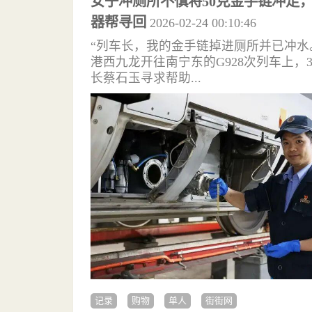
女子冲厕所不慎将50克金手链冲走
器帮寻回
2026-02-24 00:10:46
“列车长，我的金手链掉进厕所并已冲水。”
港西九龙开往南宁东的G928次列车上，
长蔡石玉寻求帮助...
记录
购物
单人
街街网