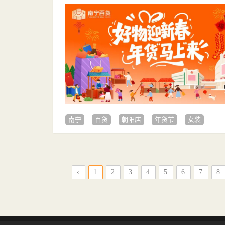
南宁
百货
朝阳店
年货节
女装
‹
1
2
3
4
5
6
7
8