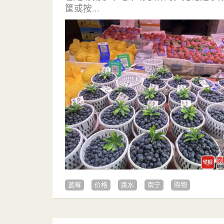
筐或按...
蓝莓
价格
跳水
南宁
购物