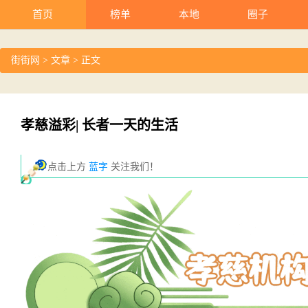
首页
榜单
本地
圈子
街街网
>
文章
> 正文
孝慈溢彩| 长者一天的生活
点击上方
蓝字
关注我们！