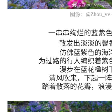
图源：@Zhou_vv
一串串绚烂的蓝紫
散发出淡淡的馨
仿佛蓝紫色的海
为过路的行人编织着紫
漫步在蓝花楹树
清风吹来，下起一
踏着散落的花瓣，浪