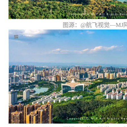
图源：@航飞视觉—MJ