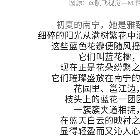
图源：@航飞视觉—MJ
初夏的南宁，
她是雅
细碎的阳光从满树繁花中
这些蓝色花瓣便随风
它们叫蓝花楹
现在正是花朵纷繁
它们璀璨盛放在南宁
花园里、邕江边
枝头上的蓝花一团
一簇簇夹道相拥
在蓝天白云的映衬
显得轻盈而又沁人