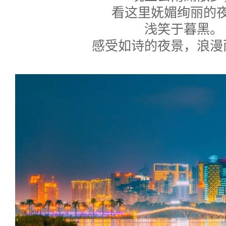
看
这里
妩媚
绚丽
的
浅笑于暮黑。
感受如诗
的夜景，浪漫