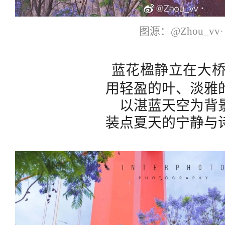
图源：@Zhou_vv·
蓝花楹静立在大
用轻盈的叶、淡雅
以湛蓝天空为背
装点夏天的宁静与