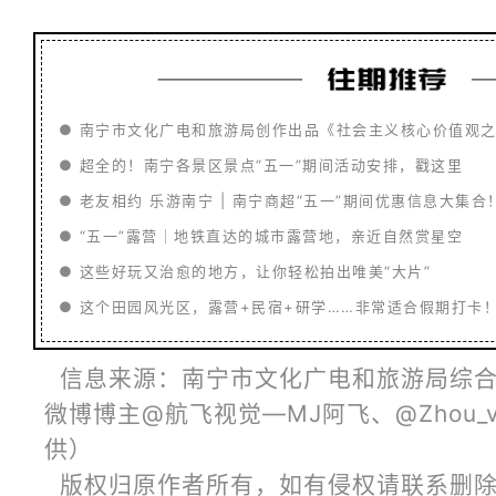
●
南宁市文化广电和旅游局创作出品《社会主义核心价值观
●
超全的！南宁各景区景点“五一”期间活动安排，戳这里
●
老友相约 乐游南宁 | 南宁商超“五一”期间优惠信息大集合
●
“五一”露营｜地铁直达的城市露营地，亲近自然赏星空
●
这些好玩又治愈的地方，让你轻松拍出唯美“大片”
●
这个田园风光区，露营+民宿+研学……非常适合假期打卡
信息来源：南宁市文化广电和旅游局综合
微博博主@航飞视觉—MJ阿飞、@Zhou_v
供）
版权归原作者所有，如有侵权请联系删