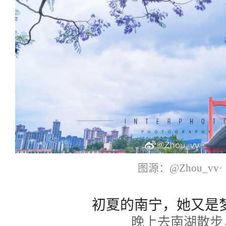
图源：@Zhou_vv·
初夏的南宁，她又是
晚上
去
南湖散步