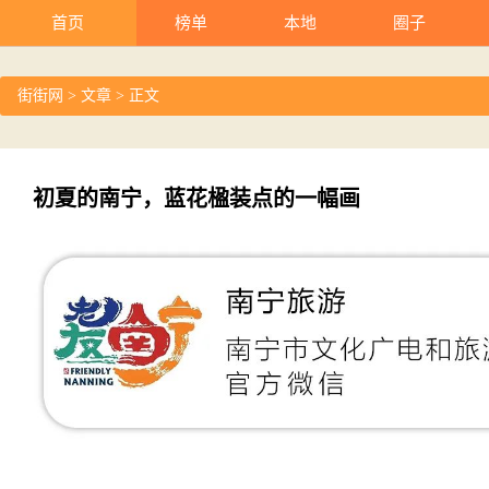
首页
榜单
本地
圈子
街街网
>
文章
> 正文
初夏的南宁，蓝花楹装点的一幅画