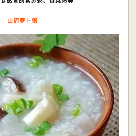
风寒感冒的紫苏粥、香菜粥等
山药萝卜粥