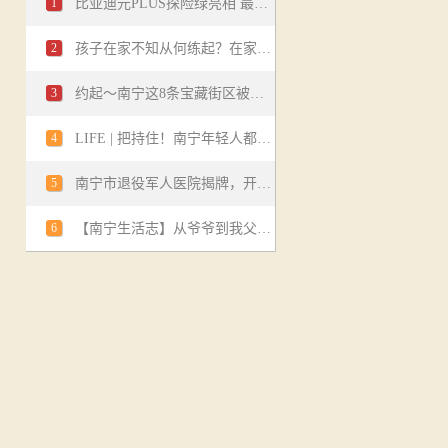
1
比亚迪元PLUS探险绿亮相 最大续航501km
2
孩子在家不知从何练起？在家也能练的芭蕾基本功
3
约起～南宁这8条宝藏街区被官方“翻牌”！即刻开启一场“逛吃”之旅吧→
4
LIFE | 把持住！南宁年轻人都爱去的大保健。
5
南宁市退役军人医院揭牌，开启首府医疗优属新篇章
6
【南宁生活志】从爷爷到我父亲再到我，三代人都在做这道柠檬鸭。