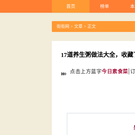
首页
榜单
本
街街网
>
文章
> 正文
17道养生粥做法大全，收藏
点击上方蓝字
今日素食菜
|