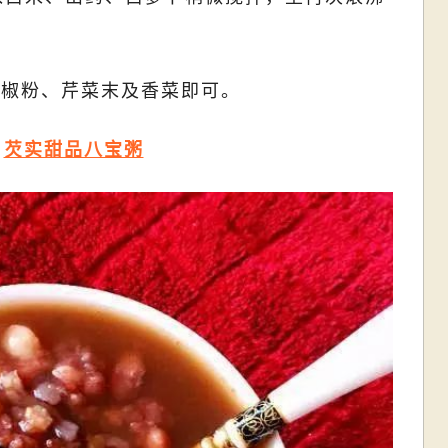
。
胡椒粉、芹菜末及香菜即可。
芡实甜品八宝粥