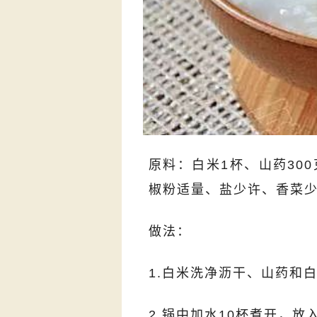
原料：白米1杯、山药300
椒粉适量、盐少许、香菜
做法：
1.白米洗净沥干、山药和
2.锅中加水10杯煮开，