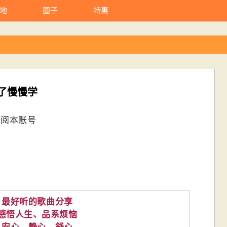
地
圈子
特惠
了慢慢学
订阅本账号
最好听的歌曲分享
感悟人生、品系烦恼