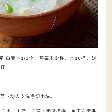
克 白萝卜1/2个、芹菜末少许、水10杯、胡
少许
白萝卜均去皮洗净切小块。
放入白米、山药、白萝卜稍微搅拌，至再次滚沸