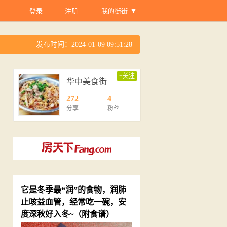
登录
注册
我的街街
发布时间：2024-01-09 09:51:28
+关注
华中美食街
272
4
分享
粉丝
它是冬季最“润”的食物，润肺
止咳益血管，经常吃一碗，安
度深秋好入冬~（附食谱）