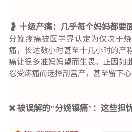
🤰 十级产痛：几乎每个妈妈都要
分娩疼痛被医学界认定为仅次于烧
痛，长达数小时甚至十几小时的产
痛让很多准妈妈望而生畏。正因如
忍受疼痛而选择剖宫产，甚至留下心
❌ 被误解的"分娩镇痛"：这些担