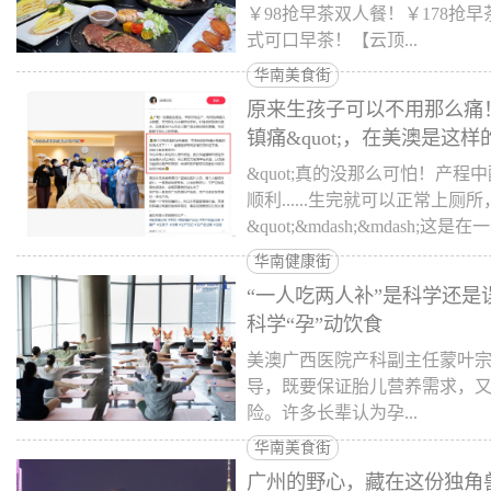
￥98抢早茶双人餐！￥178抢
式可口早茶！【云顶...
华南美食街
原来生孩子可以不用那么痛！
镇痛&quot;，在美澳是这样
&quot;真的没那么可怕！产
顺利......生完就可以正常上厕
&quot;&mdash;&mdash;这是
华南健康街
“一人吃两人补”是科学还
科学“孕”动饮食
美澳广西医院产科副主任蒙叶
导，既要保证胎儿营养需求，
险。许多长辈认为孕...
华南美食街
广州的野心，藏在这份独角