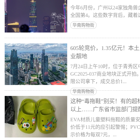
今年6月份，广州以24家独角兽
全国第4。这些数字背后，藏着
华南购物街
605轮竞价，1.35亿元！
业靓地
7月24日上午10时，位于青秀
GC2025-037商业地块正式
限公司拿下，成交总价1...
华南购物街
这种“毒拖鞋”别买！有的超标
以上……广东省市监部门提
EVA材质儿童塑料拖鞋的质量
价低于11元的应引起警惕；P
示价格为每双7元，...