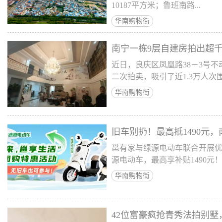
10187平方米；鲁班南路...
华南购物街
南宁一栋9层自建房拍出超
近日，良庆区凤凰路38－3号
二次拍卖，吸引了近1.3万人次
华南购物街
旧车别扔！最高抵1490元
邕有家与绿源电动车联合开展
源电动车，最高享补贴1490元
华南购物街
42位富豪疯抢青秀法拍别墅