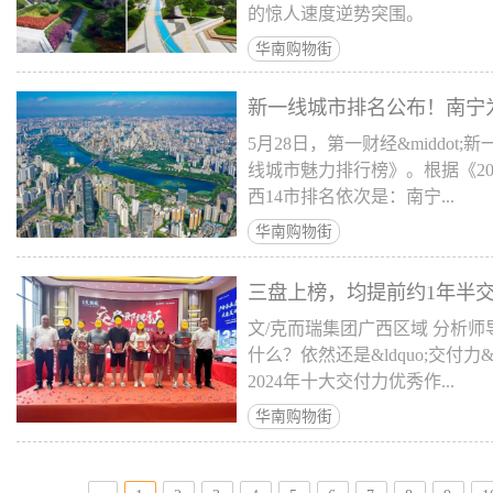
的惊人速度逆势突围。
华南购物街
新一线城市排名公布！南宁
5月28日，第一财经&middot
线城市魅力排行榜》。根据《2
西14市排名依次是：南宁...
华南购物街
三盘上榜，均提前约1年半交
文/克而瑞集团广西区域 分析
什么？依然还是&ldquo;交付力
2024年十大交付力优秀作...
华南购物街