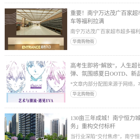
重要！南宁万达茂广百家超
车等福利拉满
南宁万达茂广百家超市超多福
华南购物街
高考生即将“解放”，人生超
弹、氛围感夏日OOTD、新
*文章内部分配图来源于网络，
华北购物街
130亩三年成城！南宁恒力
务」重构交付标杆
当行业深陷“交付焦虑”，南宁恒