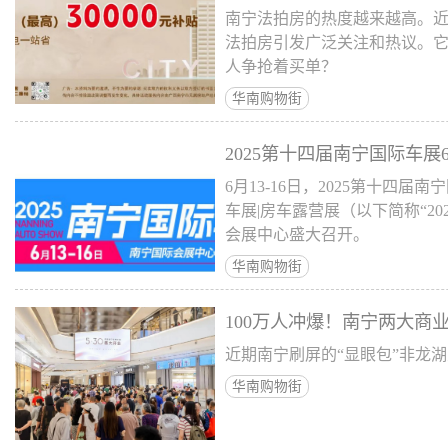
南宁法拍房的热度越来越高。
法拍房引发广泛关注和热议。
人争抢着买单？
华南购物街
2025第十四届南宁国际车展
6月13-16日，2025第十四
车展|房车露营展（以下简称“2
会展中心盛大召开。
华南购物街
100万人冲爆！南宁两大商
近期南宁刷屏的“显眼包”非龙
华南购物街