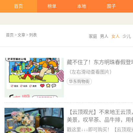
首页
榜单
本地
圈子
首页
> 文章 > 列表
家庭
男人
女人
少儿
藏不住了！东方明珠春假登塔
（左右滑动查看图片）
华东购物街
【云顶观光】不来地王云顶
美景，叹早茶、品牛排，用
戳这里↓↓↓即可购买！【云顶观光&