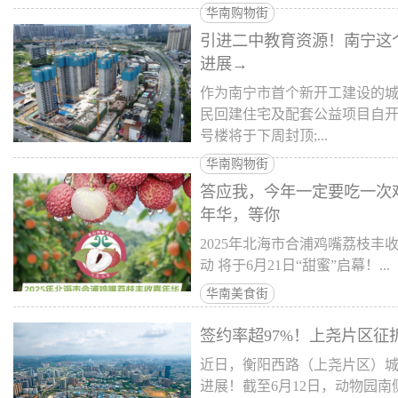
华南购物街
引进二中教育资源！南宁这
进展→
作为南宁市首个新开工建设的
民回建住宅及配套公益项目自
号楼将于下周封顶;...
华南购物街
答应我，今年一定要吃一次
年华，等你
2025年北海市合浦鸡嘴荔枝丰
动 将于6月21日“甜蜜”启幕！...
华南美食街
签约率超97%！上尧片区征
近日，衡阳西路（上尧片区）
进展！截至6月12日，动物园